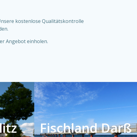
nsere kostenlose Qualitätskontrolle
den.
er Angebot einholen.
itz
Fischland Darß