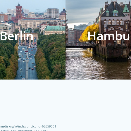
Berlin
Hambu
kimedia.org/w/index.php?curid=62659501