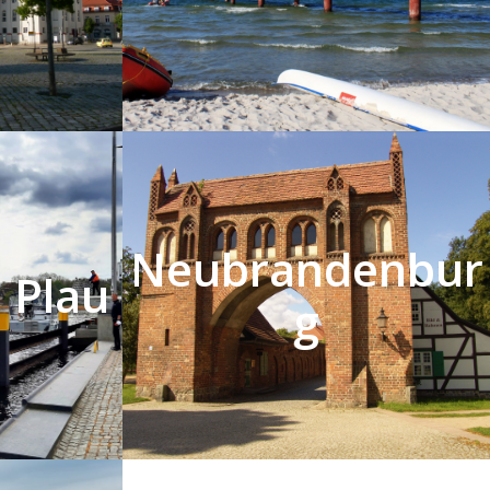
Neubrandenbur
 Plau
g