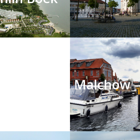
brandenbu
Malchow –
rg