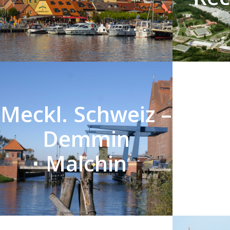
Meckl. Schweiz –
Nord
Demmin
Malchin