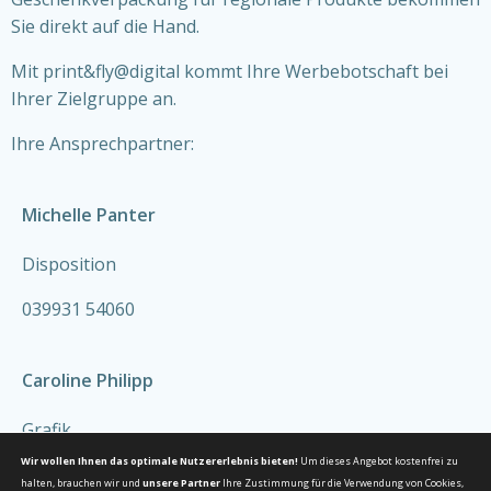
Sie direkt auf die Hand.
Mit print&fly@digital kommt Ihre Werbebotschaft bei
Ihrer Zielgruppe an.
Ihre Ansprechpartner:
Michelle Panter
Disposition
039931 54060
Caroline Philipp
Grafik
Wir wollen Ihnen das optimale Nutzererlebnis bieten!
Um dieses Angebot kostenfrei zu
039931 54062
halten, brauchen wir und
unsere Partner
Ihre Zustimmung für die Verwendung von Cookies,