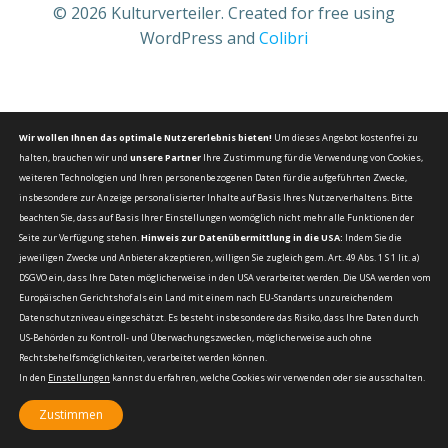
© 2026 Kulturverteiler. Created for free using
WordPress and
Colibri
Wir wollen Ihnen das optimale Nutzererlebnis bieten!
Um dieses Angebot kostenfrei zu
halten, brauchen wir und
unsere Partner
Ihre Zustimmung für die Verwendung von Cookies,
weiteren Technologien und Ihren personenbezogenen Daten für die aufgeführten Zwecke,
insbesondere zur Anzeige personalisierter Inhalte auf Basis Ihres Nutzerverhaltens. Bitte
beachten Sie, dass auf Basis Ihrer Einstellungen womöglich nicht mehr alle Funktionen der
Seite zur Verfügung stehen.
Hinweis zur Datenübermittlung in die USA:
Indem Sie die
jeweiligen Zwecke und Anbieter akzeptieren, willigen Sie zugleich gem. Art. 49 Abs. 1 S 1 lit. a)
DSGVO ein, dass Ihre Daten möglicherweise in den USA verarbeitet werden. Die USA werden vom
Europäischen Gerichtshof als ein Land mit einem nach EU-Standarts unzureichendem
Datenschutzniveau eingeschätzt. Es besteht insbesondere das Risiko, dass Ihre Daten durch
US-Behörden zu Kontroll- und Überwachungszwecken, möglicherweise auch ohne
Rechtsbehelfsmöglichkeiten, verarbeitet werden können.
In den
Einstellungen
kannst du erfahren, welche Cookies wir verwenden oder sie ausschalten.
Zustimmen