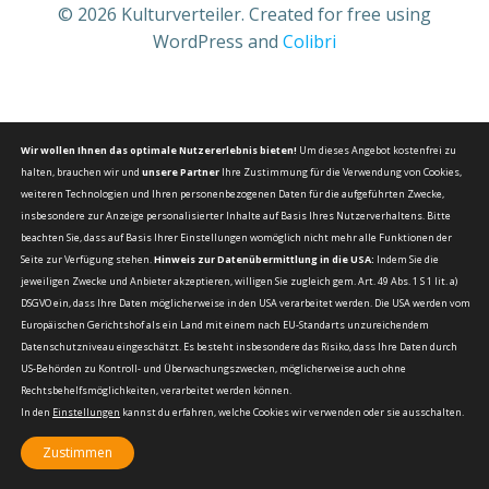
© 2026 Kulturverteiler. Created for free using
WordPress and
Colibri
Wir wollen Ihnen das optimale Nutzererlebnis bieten!
Um dieses Angebot kostenfrei zu
halten, brauchen wir und
unsere Partner
Ihre Zustimmung für die Verwendung von Cookies,
weiteren Technologien und Ihren personenbezogenen Daten für die aufgeführten Zwecke,
insbesondere zur Anzeige personalisierter Inhalte auf Basis Ihres Nutzerverhaltens. Bitte
beachten Sie, dass auf Basis Ihrer Einstellungen womöglich nicht mehr alle Funktionen der
Seite zur Verfügung stehen.
Hinweis zur Datenübermittlung in die USA:
Indem Sie die
jeweiligen Zwecke und Anbieter akzeptieren, willigen Sie zugleich gem. Art. 49 Abs. 1 S 1 lit. a)
DSGVO ein, dass Ihre Daten möglicherweise in den USA verarbeitet werden. Die USA werden vom
Europäischen Gerichtshof als ein Land mit einem nach EU-Standarts unzureichendem
Datenschutzniveau eingeschätzt. Es besteht insbesondere das Risiko, dass Ihre Daten durch
US-Behörden zu Kontroll- und Überwachungszwecken, möglicherweise auch ohne
Rechtsbehelfsmöglichkeiten, verarbeitet werden können.
In den
Einstellungen
kannst du erfahren, welche Cookies wir verwenden oder sie ausschalten.
Zustimmen