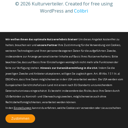
© 2026 Kulturverteiler. Created for free using
WordPress and
Colibri
Wir wollen Ihnen das optimale Nutzererlebnis bieten!
Um dieses Angebot kostenfrei zu
halten, brauchen wir und
unsere Partner
Ihre Zustimmung für die Verwendung von Cookies,
weiteren Technologien und Ihren personenbezogenen Daten für die aufgeführten Zwecke,
insbesondere zur Anzeige personalisierter Inhalte auf Basis Ihres Nutzerverhaltens. Bitte
beachten Sie, dass auf Basis Ihrer Einstellungen womöglich nicht mehr alle Funktionen der
Seite zur Verfügung stehen.
Hinweis zur Datenübermittlung in die USA:
Indem Sie die
jeweiligen Zwecke und Anbieter akzeptieren, willigen Sie zugleich gem. Art. 49 Abs. 1 S 1 lit. a)
DSGVO ein, dass Ihre Daten möglicherweise in den USA verarbeitet werden. Die USA werden vom
Europäischen Gerichtshof als ein Land mit einem nach EU-Standarts unzureichendem
Datenschutzniveau eingeschätzt. Es besteht insbesondere das Risiko, dass Ihre Daten durch
US-Behörden zu Kontroll- und Überwachungszwecken, möglicherweise auch ohne
Rechtsbehelfsmöglichkeiten, verarbeitet werden können.
In den
Einstellungen
kannst du erfahren, welche Cookies wir verwenden oder sie ausschalten.
Zustimmen