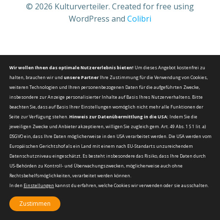
© 2026 Kulturverteiler. Created for free using
WordPress and
Colibri
Wir wollen Ihnen das optimale Nutzererlebnis bieten!
Um dieses Angebot kostenfrei zu
halten, brauchen wir und
unsere Partner
Ihre Zustimmung für die Verwendung von Cookies,
weiteren Technologien und Ihren personenbezogenen Daten für die aufgeführten Zwecke,
insbesondere zur Anzeige personalisierter Inhalte auf Basis Ihres Nutzerverhaltens. Bitte
beachten Sie, dass auf Basis Ihrer Einstellungen womöglich nicht mehr alle Funktionen der
Seite zur Verfügung stehen.
Hinweis zur Datenübermittlung in die USA:
Indem Sie die
jeweiligen Zwecke und Anbieter akzeptieren, willigen Sie zugleich gem. Art. 49 Abs. 1 S 1 lit. a)
DSGVO ein, dass Ihre Daten möglicherweise in den USA verarbeitet werden. Die USA werden vom
Europäischen Gerichtshof als ein Land mit einem nach EU-Standarts unzureichendem
Datenschutzniveau eingeschätzt. Es besteht insbesondere das Risiko, dass Ihre Daten durch
US-Behörden zu Kontroll- und Überwachungszwecken, möglicherweise auch ohne
Rechtsbehelfsmöglichkeiten, verarbeitet werden können.
In den
Einstellungen
kannst du erfahren, welche Cookies wir verwenden oder sie ausschalten.
Zustimmen