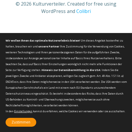
© 2026 Kulturverteiler. Created for free using
WordPress and
Colibri
Wir wollen Ihnen das optimale Nutzererlebnis bieten!
Um dieses Angebot kostenfrei zu
halten, brauchen wir und
unsere Partner
Ihre Zustimmung für die Verwendung von Cookies,
weiteren Technologien und Ihren personenbezogenen Daten für die aufgeführten Zwecke,
insbesondere zur Anzeige personalisierter Inhalte auf Basis Ihres Nutzerverhaltens. Bitte
beachten Sie, dass auf Basis Ihrer Einstellungen womöglich nicht mehr alle Funktionen der
Seite zur Verfügung stehen.
Hinweis zur Datenübermittlung in die USA:
Indem Sie die
jeweiligen Zwecke und Anbieter akzeptieren, willigen Sie zugleich gem. Art. 49 Abs. 1 S 1 lit. a)
DSGVO ein, dass Ihre Daten möglicherweise in den USA verarbeitet werden. Die USA werden vom
Europäischen Gerichtshof als ein Land mit einem nach EU-Standarts unzureichendem
Datenschutzniveau eingeschätzt. Es besteht insbesondere das Risiko, dass Ihre Daten durch
US-Behörden zu Kontroll- und Überwachungszwecken, möglicherweise auch ohne
Rechtsbehelfsmöglichkeiten, verarbeitet werden können.
In den
Einstellungen
kannst du erfahren, welche Cookies wir verwenden oder sie ausschalten.
Zustimmen