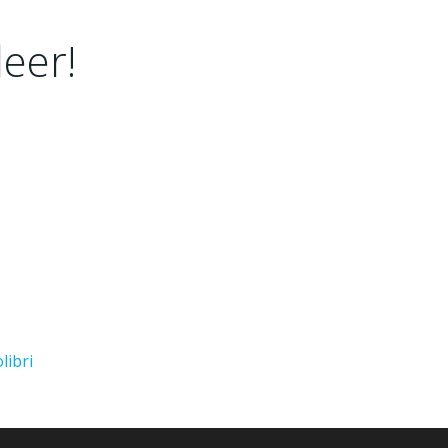
eer!
libri